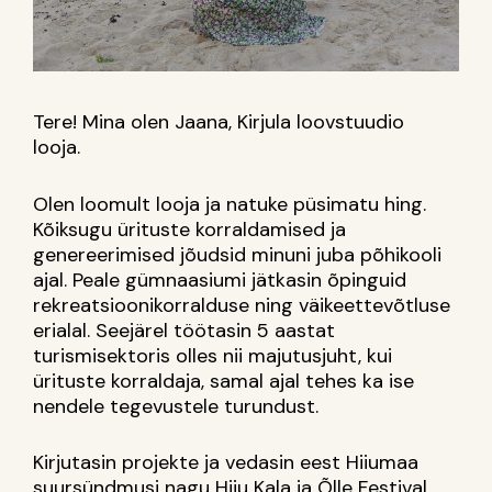
Tere! Mina olen Jaana, Kirjula loovstuudio
looja.
Olen loomult looja ja natuke püsimatu hing.
Kõiksugu ürituste korraldamised ja
genereerimised jõudsid minuni juba põhikooli
ajal. Peale gümnaasiumi jätkasin õpinguid
rekreatsioonikorralduse ning väikeettevõtluse
erialal. Seejärel töötasin 5 aastat
turismisektoris olles nii majutusjuht, kui
ürituste korraldaja, samal ajal tehes ka ise
nendele tegevustele turundust.
Kirjutasin
projekte
ja
vedasin
eest
Hiiumaa
suursündmusi
nagu
Hiiu
Kala ja
Õlle
Festival,