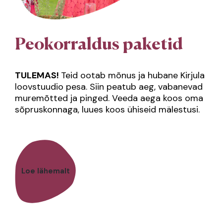
Peokorraldus paketid
TULEMAS!
Teid ootab mõnus ja hubane Kirjula
loovstuudio pesa. Siin peatub aeg, vabanevad
muremõtted ja pinged. Veeda aega koos oma
sõpruskonnaga, luues koos ühiseid mälestusi.
Loe lähemalt