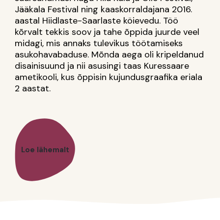
J
ääkala
Festival
n
ing
k
aaskorraldajana
2016.
a
astal
H
iidlaste-Saarlaste
k
öievedu
.
T
öö
k
õrvalt
t
ekkis
s
oov
ja
t
ahe
õ
ppida
j
uurde
v
eel
m
idagi
,
mis
a
nnaks
t
ulevikus
t
öötamiseks
a
sukohavabaduse
.
M
õnda
a
ega
o
li
k
ripeldanud
d
isainisuund
ja
n
ii
a
susingi
t
aas
K
uressaare
a
metikooli
,
k
us
õ
ppisin
k
ujundusgraafika
e
riala
2
a
astat
.
Loe lähemalt